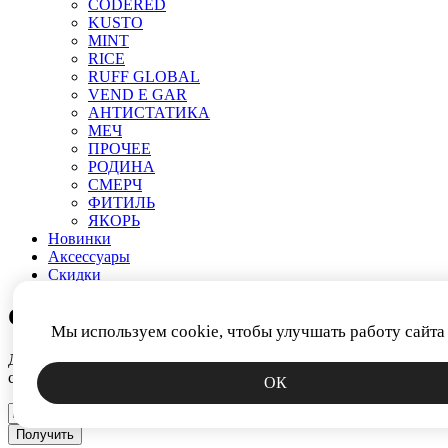
CODERED
KUSTO
MINT
RICE
RUFF GLOBAL
VEND E GAR
АНТИСТАТИКА
МЕЧ
ПРОЧЕЕ
РОДИНА
СМЕРЧ
ФИТИЛЬ
ЯКОРЬ
Новинки
Аксессуары
Скидки
СКИДКА 15%
Мы используем cookie, чтобы улучшать работу сайта
Дарим промокод за подписку на новости. Узнавайте первым о
скидках, коллекциях и спецпредложениях.
ОК
Получить