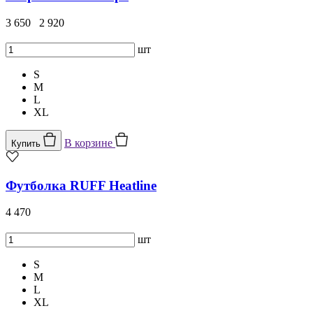
3 650
2 920
шт
S
M
L
XL
В корзине
Купить
Футболка RUFF Heatline
4 470
шт
S
M
L
XL