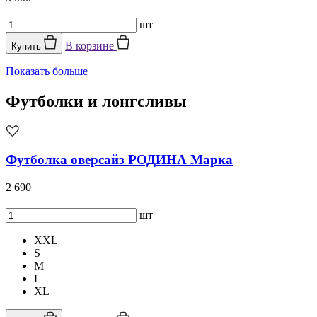
шт
В корзине
Купить
Показать больше
Футболки и лонгсливы
Футболка оверсайз РОДИНА Марка
2 690
шт
XXL
S
M
L
XL