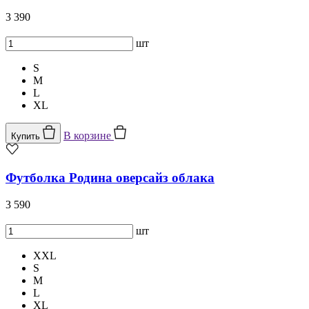
3 390
шт
S
M
L
XL
В корзине
Купить
Футболка Родина оверсайз облака
3 590
шт
XXL
S
M
L
XL