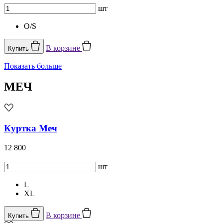
шт
O/S
В корзине
Купить
Показать больше
МЕЧ
Куртка Меч
12 800
шт
L
XL
В корзине
Купить