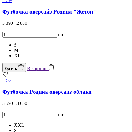
-15%
Футболка оверсайз Родина "Жетон"
3 390
2 880
шт
S
M
XL
В корзине
Купить
-15%
Футболка Родина оверсайз облака
3 590
3 050
шт
XXL
S