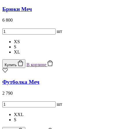
Брюки Меч
6 800
шт
XS
S
XL
В корзине
Купить
Футболка Меч
2 790
шт
XXL
S