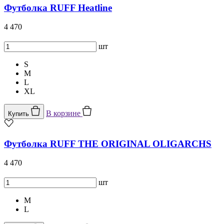
Футболка RUFF Heatline
4 470
шт
S
M
L
XL
В корзине
Купить
Футболка RUFF THE ORIGINAL OLIGARCHS
4 470
шт
M
L