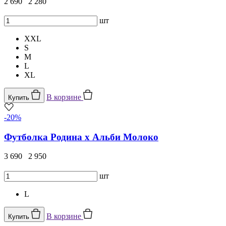
2 690
2 280
шт
XXL
S
M
L
XL
В корзине
Купить
-20%
Футболка Родина х Альби Молоко
3 690
2 950
шт
L
В корзине
Купить