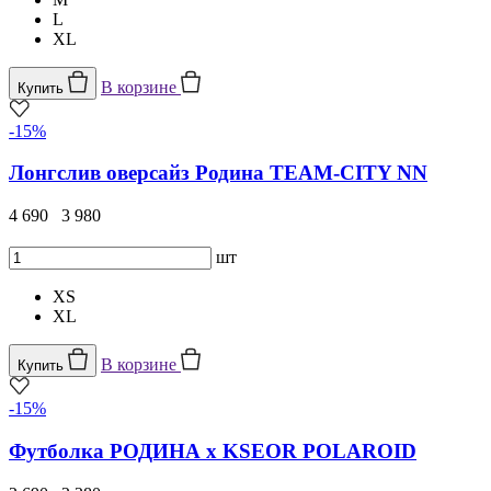
L
XL
В корзине
Купить
-15%
Лонгслив оверсайз Родина TEAM-CITY NN
4 690
3 980
шт
XS
XL
В корзине
Купить
-15%
Футболка РОДИНА x KSEOR POLAROID