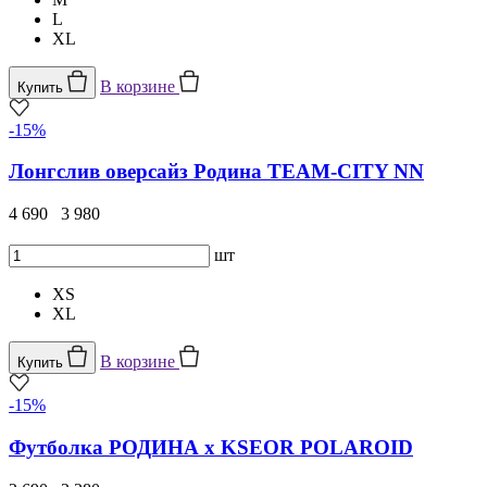
L
XL
В корзине
Купить
-15%
Лонгслив оверсайз Родина TEAM-CITY NN
4 690
3 980
шт
XS
XL
В корзине
Купить
-15%
Футболка РОДИНА x KSEOR POLAROID