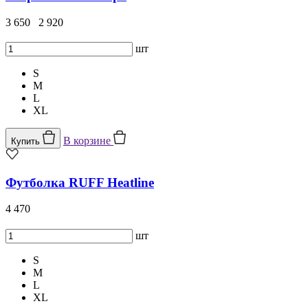
3 650
2 920
шт
S
M
L
XL
В корзине
Купить
Футболка RUFF Heatline
4 470
шт
S
M
L
XL