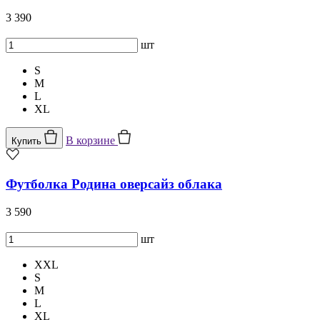
3 390
шт
S
M
L
XL
В корзине
Купить
Футболка Родина оверсайз облака
3 590
шт
XXL
S
M
L
XL