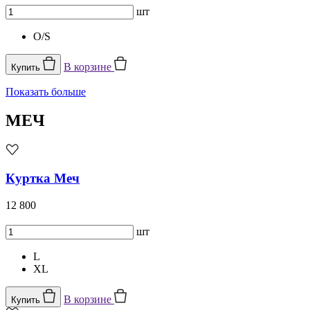
шт
O/S
В корзине
Купить
Показать больше
МЕЧ
Куртка Меч
12 800
шт
L
XL
В корзине
Купить