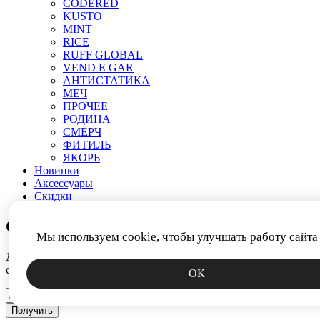
CODERED
KUSTO
MINT
RICE
RUFF GLOBAL
VEND E GAR
АНТИСТАТИКА
МЕЧ
ПРОЧЕЕ
РОДИНА
СМЕРЧ
ФИТИЛЬ
ЯКОРЬ
Новинки
Аксессуары
Скидки
СКИДКА 15%
Мы используем cookie, чтобы улучшать работу сайта
Дарим промокод за подписку на новости. Узнавайте первым о
скидках, коллекциях и спецпредложениях.
ОК
Получить