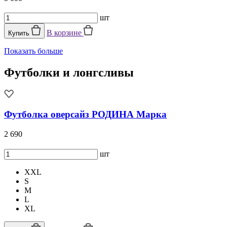
шт
В корзине
Купить
Показать больше
Футболки и лонгсливы
Футболка оверсайз РОДИНА Марка
2 690
шт
XXL
S
M
L
XL