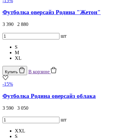
-15%
Футболка оверсайз Родина "Жетон"
3 390
2 880
шт
S
M
XL
В корзине
Купить
-15%
Футболка Родина оверсайз облака
3 590
3 050
шт
XXL
S