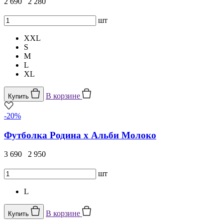
2 690
2 280
шт
XXL
S
M
L
XL
В корзине
Купить
-20%
Футболка Родина х Альби Молоко
3 690
2 950
шт
L
В корзине
Купить