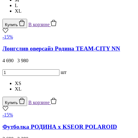
L
XL
В корзине
Купить
-15%
Лонгслив оверсайз Родина TEAM-CITY NN
4 690
3 980
шт
XS
XL
В корзине
Купить
-15%
Футболка РОДИНА x KSEOR POLAROID