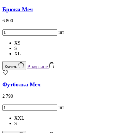
Брюки Меч
6 800
шт
XS
S
XL
В корзине
Купить
Футболка Меч
2 790
шт
XXL
S