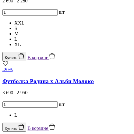
2 690
2 280
шт
XXL
S
M
L
XL
В корзине
Купить
-20%
Футболка Родина х Альби Молоко
3 690
2 950
шт
L
В корзине
Купить