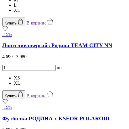
L
XL
В корзине
Купить
-15%
Лонгслив оверсайз Родина TEAM-CITY NN
4 690
3 980
шт
XS
XL
В корзине
Купить
-15%
Футболка РОДИНА x KSEOR POLAROID