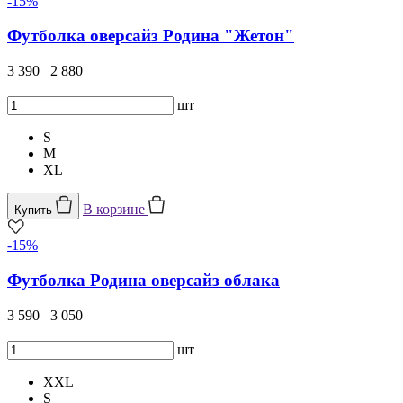
-15%
Футболка оверсайз Родина "Жетон"
3 390
2 880
шт
S
M
XL
В корзине
Купить
-15%
Футболка Родина оверсайз облака
3 590
3 050
шт
XXL
S