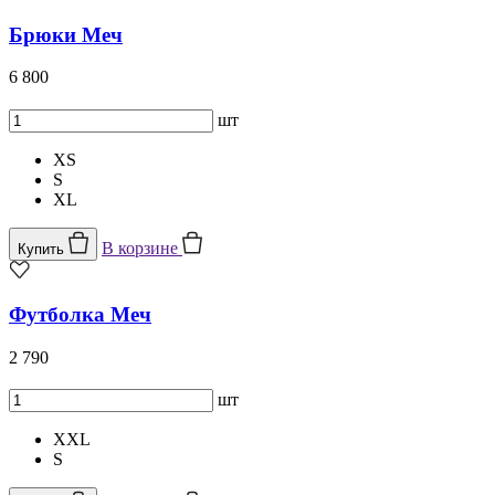
Брюки Меч
6 800
шт
XS
S
XL
В корзине
Купить
Футболка Меч
2 790
шт
XXL
S