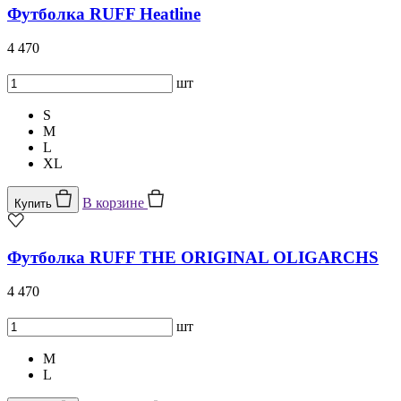
Футболка RUFF Heatline
4 470
шт
S
M
L
XL
В корзине
Купить
Футболка RUFF THE ORIGINAL OLIGARCHS
4 470
шт
M
L