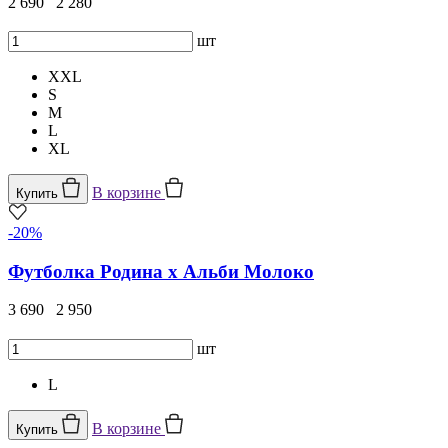
2 690
2 280
шт
XXL
S
M
L
XL
В корзине
Купить
-20%
Футболка Родина х Альби Молоко
3 690
2 950
шт
L
В корзине
Купить