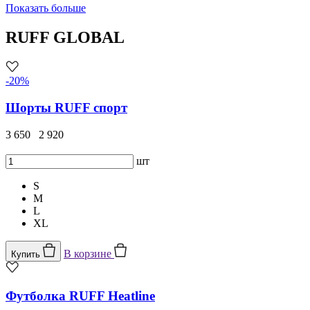
Показать больше
RUFF GLOBAL
-20%
Шорты RUFF спорт
3 650
2 920
шт
S
M
L
XL
В корзине
Купить
Футболка RUFF Heatline