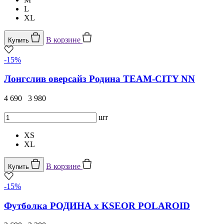
L
XL
В корзине
Купить
-15%
Лонгслив оверсайз Родина TEAM-CITY NN
4 690
3 980
шт
XS
XL
В корзине
Купить
-15%
Футболка РОДИНА x KSEOR POLAROID