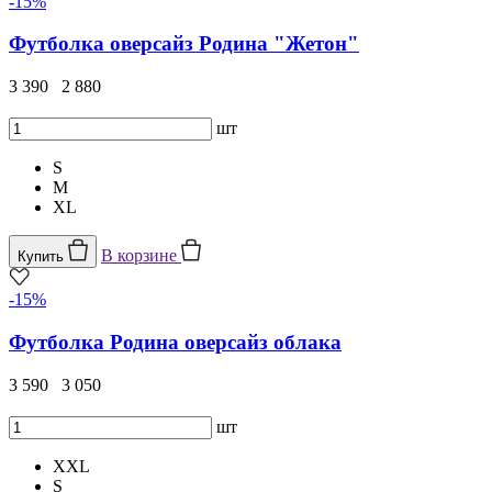
-15%
Футболка оверсайз Родина "Жетон"
3 390
2 880
шт
S
M
XL
В корзине
Купить
-15%
Футболка Родина оверсайз облака
3 590
3 050
шт
XXL
S