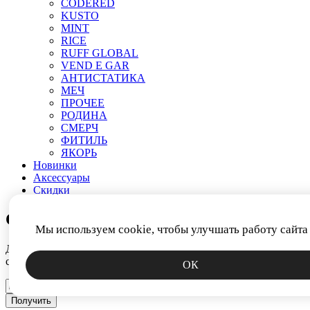
CODERED
KUSTO
MINT
RICE
RUFF GLOBAL
VEND E GAR
АНТИСТАТИКА
МЕЧ
ПРОЧЕЕ
РОДИНА
СМЕРЧ
ФИТИЛЬ
ЯКОРЬ
Новинки
Аксессуары
Скидки
СКИДКА 15%
Мы используем cookie, чтобы улучшать работу сайта
Дарим промокод за подписку на новости. Узнавайте первым о
скидках, коллекциях и спецпредложениях.
ОК
Получить