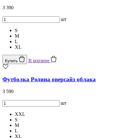
3 390
шт
S
M
L
XL
В корзине
Купить
Футболка Родина оверсайз облака
3 590
шт
XXL
S
M
L
XL