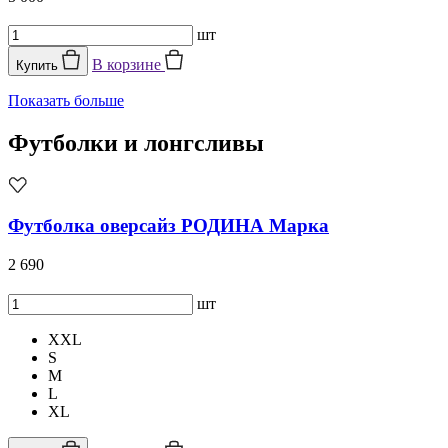
шт
В корзине
Купить
Показать больше
Футболки и лонгсливы
Футболка оверсайз РОДИНА Марка
2 690
шт
XXL
S
M
L
XL