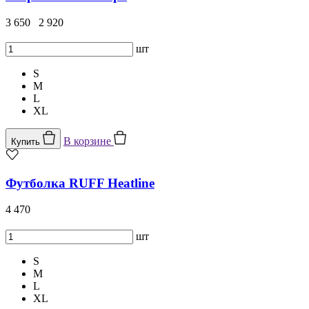
3 650
2 920
шт
S
M
L
XL
В корзине
Купить
Футболка RUFF Heatline
4 470
шт
S
M
L
XL