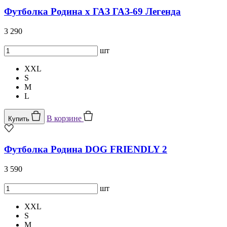
Футболка Родина x ГАЗ ГАЗ-69 Легенда
3 290
шт
XXL
S
M
L
В корзине
Купить
Футболка Родина DOG FRIENDLY 2
3 590
шт
XXL
S
M