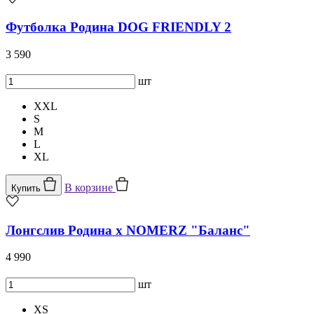
Футболка Родина DOG FRIENDLY 2
3 590
шт
XXL
S
M
L
XL
В корзине
Купить
Лонгслив Родина х NOMERZ "Баланс"
4 990
шт
XS