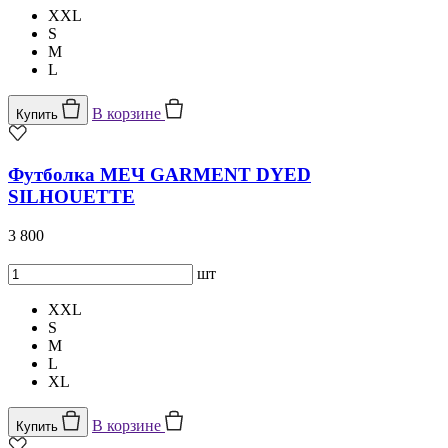
XXL
S
M
L
В корзине
Купить
Футболка МЕЧ GARMENT DYED
SILHOUETTE
3 800
шт
XXL
S
M
L
XL
В корзине
Купить