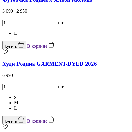
3 690
2 950
шт
L
В корзине
Купить
Худи Родина GARMENT-DYED 2026
6 990
шт
S
M
L
В корзине
Купить