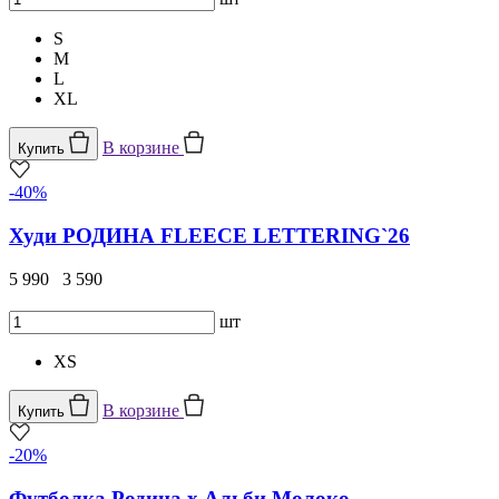
S
M
L
XL
В корзине
Купить
-40%
Худи РОДИНА FLEECE LETTERING`26
5 990
3 590
шт
XS
В корзине
Купить
-20%
Футболка Родина х Альби Молоко