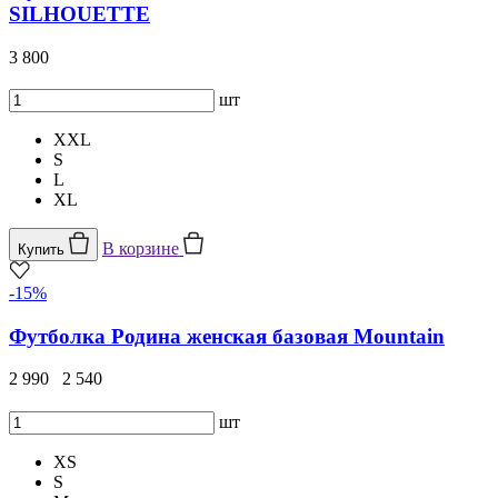
SILHOUETTE
3 800
шт
XXL
S
L
XL
В корзине
Купить
-15%
Футболка Родина женская базовая Mountain
2 990
2 540
шт
XS
S