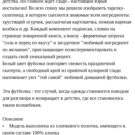
детства. Но главное ждет сзади - настоящий взрыв
ностальгии! Во всю спину мы решили изобразить тарелку-
салатницу, в которую сыплются знакомые всем ингредиенты:
хрустящий огурчик, рассыпчатая картошечка, нежная вареная
колбаса и др. Каждый компонент подписан, словно на
странице поваренной книги, а внизу - фирменные штрихи
"соль и перец по вкусу" и загадочное "любимый ингредиент
по желанию", приглашающее поэкспериментировать и
создать свой уникальный рецепт.
Белый цвет фуболки повторяет свежесть праздничной
скатерти, а свободный крой из приятной кулирной глади
напоминает уют "той самой" любимой домашней футболки.
Эта футболка - тот случай, когда одежда становится поводом
для разговора и возвращает в детство, где все становилось
таким волшебным.
Описание
• Модель выполнена из хлопкового полотна, имеющего в
своем составе 100% хлопка