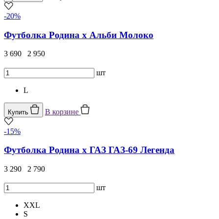
-20%
Футболка Родина х Альби Молоко
3 690
2 950
шт
L
В корзине
Купить
-15%
Футболка Родина x ГАЗ ГАЗ-69 Легенда
3 290
2 790
шт
XXL
S