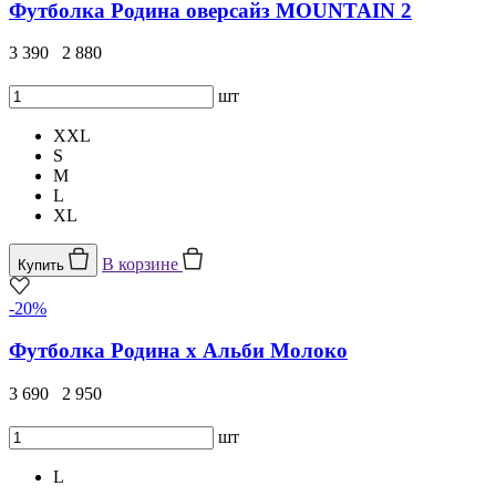
Футболка Родина оверсайз MOUNTAIN 2
3 390
2 880
шт
XXL
S
M
L
XL
В корзине
Купить
-20%
Футболка Родина х Альби Молоко
3 690
2 950
шт
L