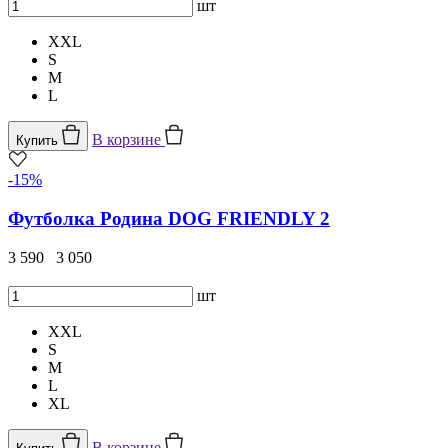
шт
XXL
S
M
L
В корзине
Купить
-15%
Футболка Родина DOG FRIENDLY 2
3 590
3 050
шт
XXL
S
M
L
XL
В корзине