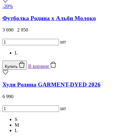
-20%
Футболка Родина х Альби Молоко
3 690
2 950
шт
L
В корзине
Купить
Худи Родина GARMENT-DYED 2026
6 990
шт
S
M
L