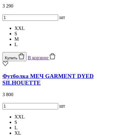
3 290
шт
XXL
S
M
L
В корзине
Купить
Футболка МЕЧ GARMENT DYED
SILHOUETTE
3 800
шт
XXL
S
L
XL