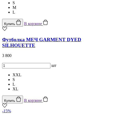
S
M
L
В корзине
Купить
Футболка МЕЧ GARMENT DYED
SILHOUETTE
3 800
шт
XXL
S
L
XL
В корзине
Купить
-15%