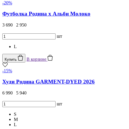
-20%
Футболка Родина х Альби Молоко
3 690
2 950
шт
L
В корзине
Купить
-15%
Худи Родина GARMENT-DYED 2026
6 990
5 940
шт
S
M
L