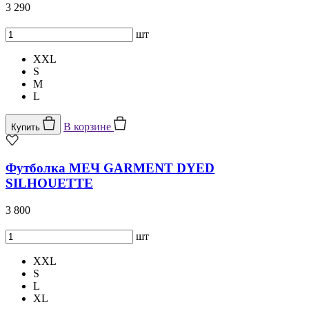
3 290
шт
XXL
S
M
L
В корзине
Купить
Футболка МЕЧ GARMENT DYED
SILHOUETTE
3 800
шт
XXL
S
L
XL