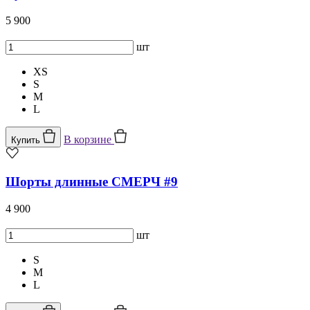
5 900
шт
XS
S
M
L
В корзине
Купить
Шорты длинные СМЕРЧ #9
4 900
шт
S
M
L