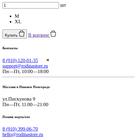
шт
M
XL
В корзине
Купить
Контакты
8 (910) 120-01-35
support@rodinastore.ru
Пн—Пт, 10:00—18:00
Магазин в Нижнем Новгороде
ул.Пискунова 9
Пн—Пт, 11:00—21:00
Пошив мерча/опт
8 (910) 399-06-70
hello@rodinastore.ru