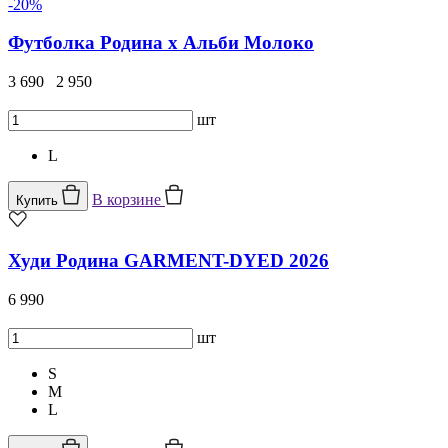
-20%
Футболка Родина х Альби Молоко
3 690
2 950
шт
L
В корзине
Купить
Худи Родина GARMENT-DYED 2026
6 990
шт
S
M
L