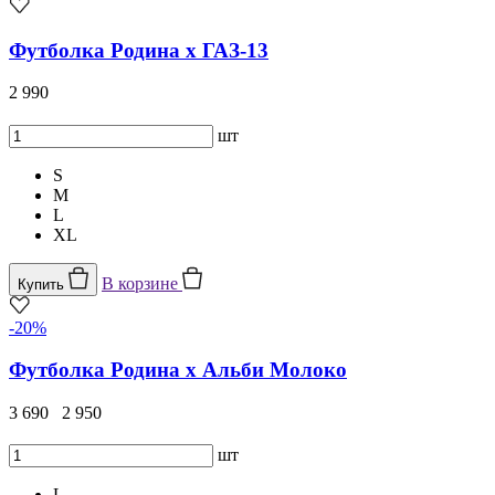
Футболка Родина x ГАЗ-13
2 990
шт
S
M
L
XL
В корзине
Купить
-20%
Футболка Родина х Альби Молоко
3 690
2 950
шт
L