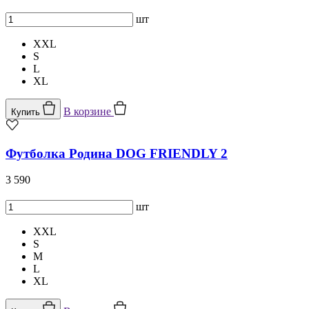
шт
XXL
S
L
XL
В корзине
Купить
Футболка Родина DOG FRIENDLY 2
3 590
шт
XXL
S
M
L
XL