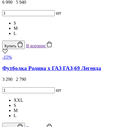
6 990
5 940
шт
S
M
L
В корзине
Купить
-15%
Футболка Родина x ГАЗ ГАЗ-69 Легенда
3 290
2 790
шт
XXL
S
M
L