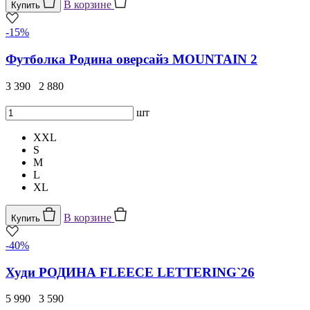
В корзине
Купить
-15%
Футболка Родина оверсайз MOUNTAIN 2
3 390
2 880
шт
XXL
S
M
L
XL
В корзине
Купить
-40%
Худи РОДИНА FLEECE LETTERING`26
5 990
3 590