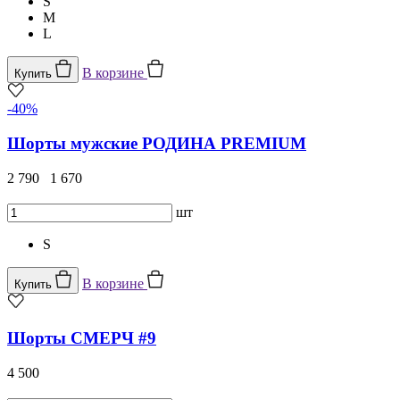
S
M
L
В корзине
Купить
-40%
Шорты мужские РОДИНА PREMIUM
2 790
1 670
шт
S
В корзине
Купить
Шорты СМЕРЧ #9
4 500