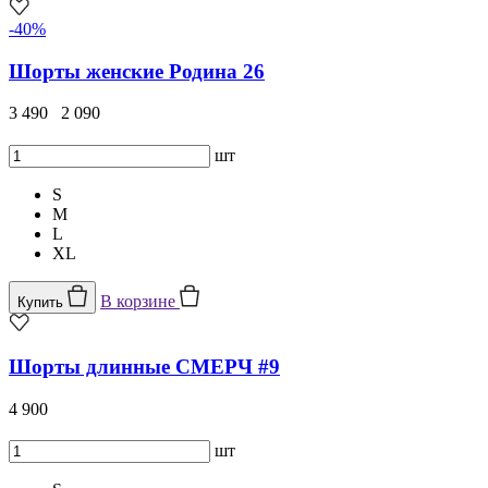
-40%
Шорты женские Родина 26
3 490
2 090
шт
S
M
L
XL
В корзине
Купить
Шорты длинные СМЕРЧ #9
4 900
шт