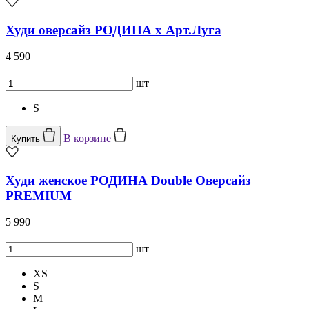
Худи оверсайз РОДИНА x Арт.Луга
4 590
шт
S
В корзине
Купить
Худи женское РОДИНА Double Оверсайз
PREMIUM
5 990
шт
XS
S
M