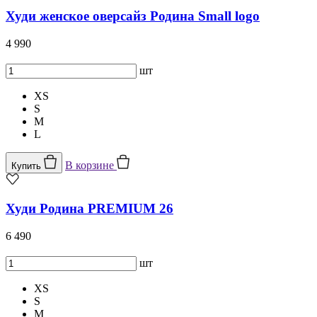
Худи женское оверсайз Родина Small logo
4 990
шт
XS
S
M
L
В корзине
Купить
Худи Родина PREMIUM 26
6 490
шт
XS
S
M