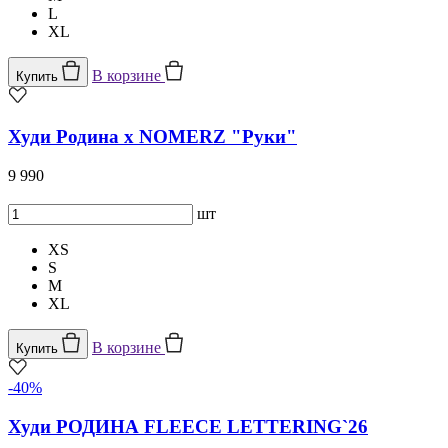
L
XL
В корзине
Купить
Худи Родина х NOMERZ "Руки"
9 990
шт
XS
S
M
XL
В корзине
Купить
-40%
Худи РОДИНА FLEECE LETTERING`26