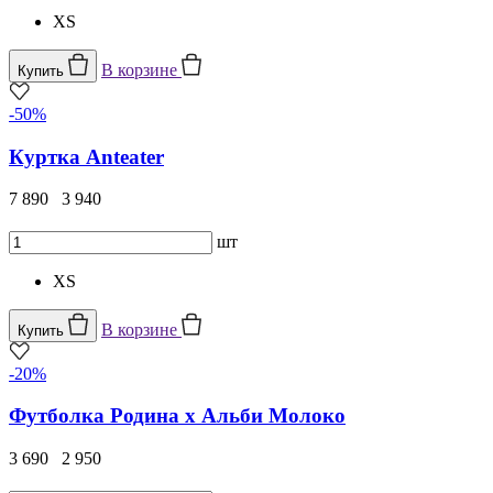
XS
В корзине
Купить
-50%
Куртка Anteater
7 890
3 940
шт
XS
В корзине
Купить
-20%
Футболка Родина х Альби Молоко
3 690
2 950