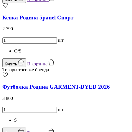
Кепка Родина 5panel Спорт
2 790
шт
O/S
В корзине
Купить
Товары того же бренда
Футболка Родина GARMENT-DYED 2026
3 800
шт
S