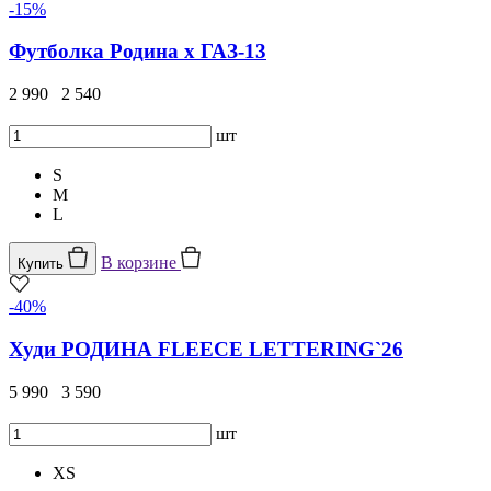
-15%
Футболка Родина x ГАЗ-13
2 990
2 540
шт
S
M
L
В корзине
Купить
-40%
Худи РОДИНА FLEECE LETTERING`26
5 990
3 590
шт
XS