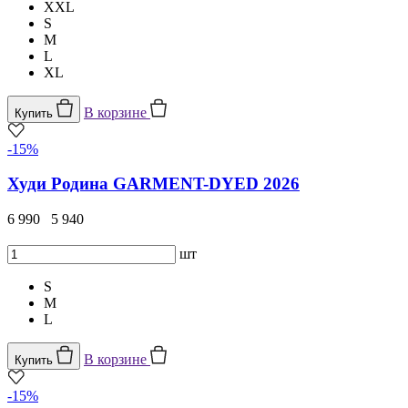
XXL
S
M
L
XL
В корзине
Купить
-15%
Худи Родина GARMENT-DYED 2026
6 990
5 940
шт
S
M
L
В корзине
Купить
-15%