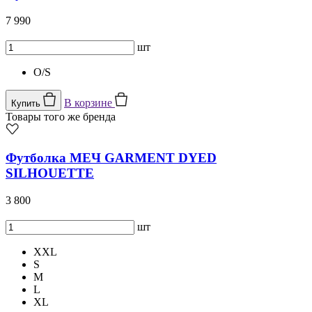
7 990
шт
O/S
В корзине
Купить
Товары того же бренда
Футболка МЕЧ GARMENT DYED
SILHOUETTE
3 800
шт
XXL
S
M
L
XL