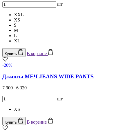
шт
XXL
XS
S
M
L
XL
В корзине
Купить
-20%
Джинсы МЕЧ JEANS WIDE PANTS
7 900
6 320
шт
XS
В корзине
Купить