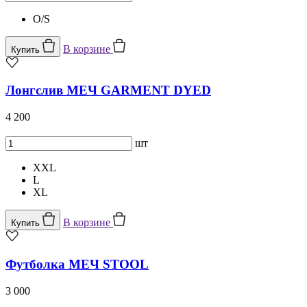
O/S
В корзине
Купить
Лонгслив МЕЧ GARMENT DYED
4 200
шт
XXL
L
XL
В корзине
Купить
Футболка МЕЧ STOOL
3 000