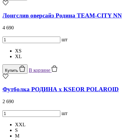
Лонгслив оверсайз Родина TEAM-CITY NN
4 690
шт
XS
XL
В корзине
Купить
Футболка РОДИНА x KSEOR POLAROID
2 690
шт
XXL
S
M