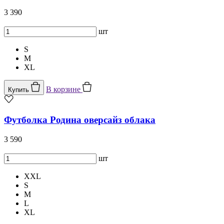
3 390
шт
S
M
XL
В корзине
Купить
Футболка Родина оверсайз облака
3 590
шт
XXL
S
M
L
XL