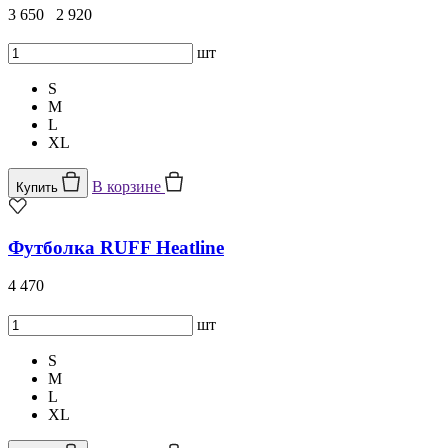
3 650
2 920
шт
S
M
L
XL
В корзине
Купить
Футболка RUFF Heatline
4 470
шт
S
M
L
XL