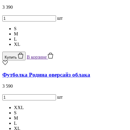
3 390
шт
S
M
L
XL
В корзине
Купить
Футболка Родина оверсайз облака
3 590
шт
XXL
S
M
L
XL