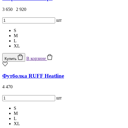
3 650
2 920
шт
S
M
L
XL
В корзине
Купить
Футболка RUFF Heatline
4 470
шт
S
M
L
XL