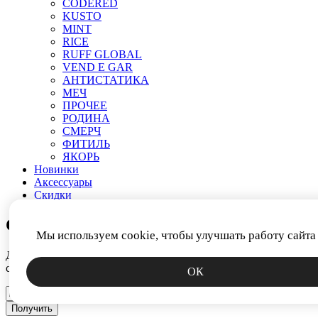
CODERED
KUSTO
MINT
RICE
RUFF GLOBAL
VEND E GAR
АНТИСТАТИКА
МЕЧ
ПРОЧЕЕ
РОДИНА
СМЕРЧ
ФИТИЛЬ
ЯКОРЬ
Новинки
Аксессуары
Скидки
СКИДКА 15%
Мы используем cookie, чтобы улучшать работу сайта
Дарим промокод за подписку на новости. Узнавайте первым о
скидках, коллекциях и спецпредложениях.
ОК
Получить