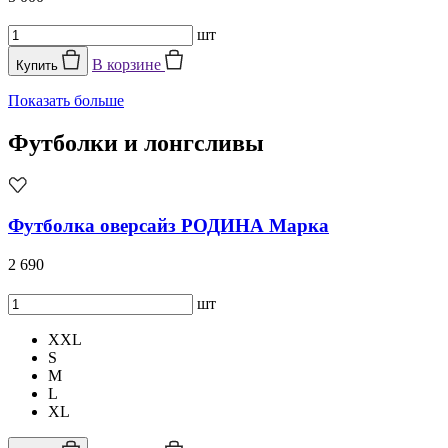
шт
В корзине
Купить
Показать больше
Футболки и лонгсливы
Футболка оверсайз РОДИНА Марка
2 690
шт
XXL
S
M
L
XL