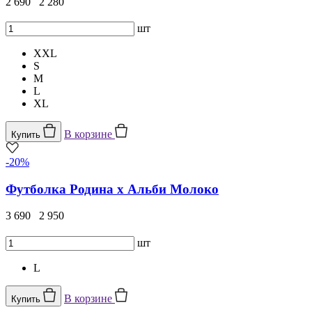
2 690
2 280
шт
XXL
S
M
L
XL
В корзине
Купить
-20%
Футболка Родина х Альби Молоко
3 690
2 950
шт
L
В корзине
Купить