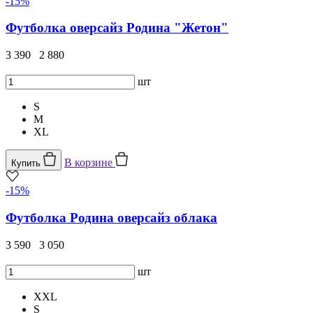
-15%
Футболка оверсайз Родина "Жетон"
3 390
2 880
шт
S
M
XL
В корзине
Купить
-15%
Футболка Родина оверсайз облака
3 590
3 050
шт
XXL
S