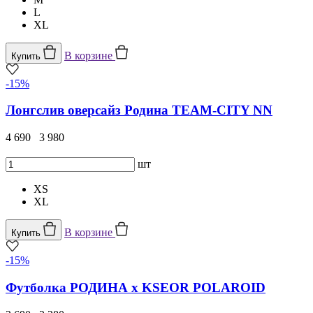
L
XL
В корзине
Купить
-15%
Лонгслив оверсайз Родина TEAM-CITY NN
4 690
3 980
шт
XS
XL
В корзине
Купить
-15%
Футболка РОДИНА x KSEOR POLAROID