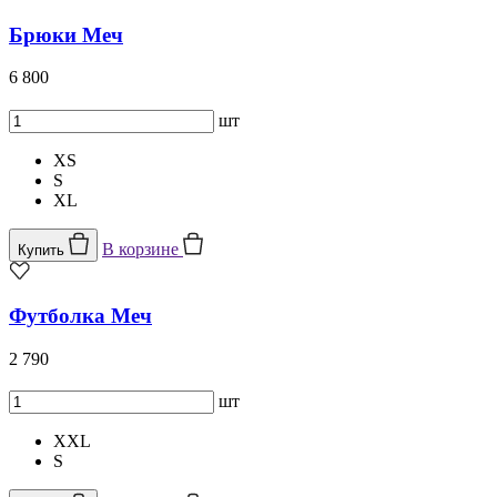
Брюки Меч
6 800
шт
XS
S
XL
В корзине
Купить
Футболка Меч
2 790
шт
XXL
S