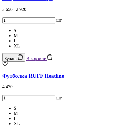
3 650
2 920
шт
S
M
L
XL
В корзине
Купить
Футболка RUFF Heatline
4 470
шт
S
M
L
XL