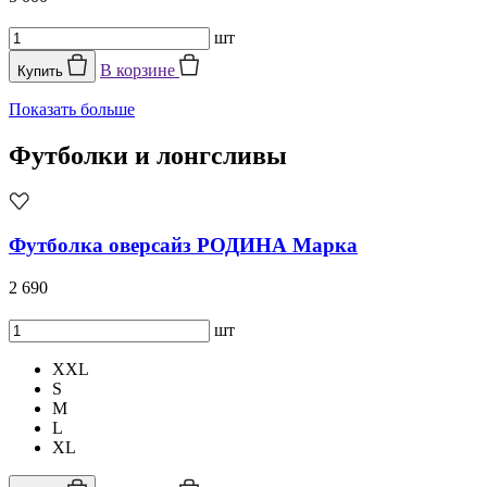
шт
В корзине
Купить
Показать больше
Футболки и лонгсливы
Футболка оверсайз РОДИНА Марка
2 690
шт
XXL
S
M
L
XL