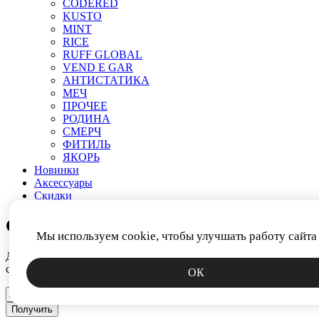
CODERED
KUSTO
MINT
RICE
RUFF GLOBAL
VEND E GAR
АНТИСТАТИКА
МЕЧ
ПРОЧЕЕ
РОДИНА
СМЕРЧ
ФИТИЛЬ
ЯКОРЬ
Новинки
Аксессуары
Скидки
СКИДКА 15%
Мы используем cookie, чтобы улучшать работу сайта
Дарим промокод за подписку на новости. Узнавайте первым о
скидках, коллекциях и спецпредложениях.
ОК
Получить