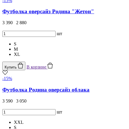
-15%
Футболка оверсайз Родина "Жетон"
3 390
2 880
шт
S
M
XL
В корзине
Купить
-15%
Футболка Родина оверсайз облака
3 590
3 050
шт
XXL
S