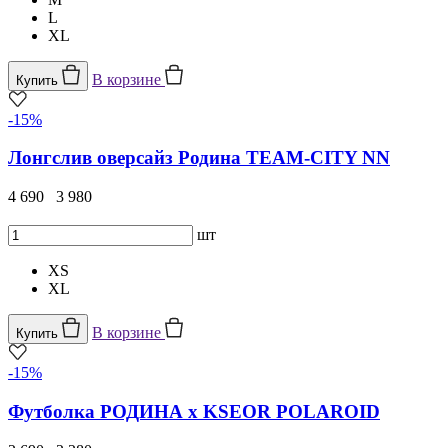
L
XL
В корзине
Купить
-15%
Лонгслив оверсайз Родина TEAM-CITY NN
4 690
3 980
шт
XS
XL
В корзине
Купить
-15%
Футболка РОДИНА x KSEOR POLAROID