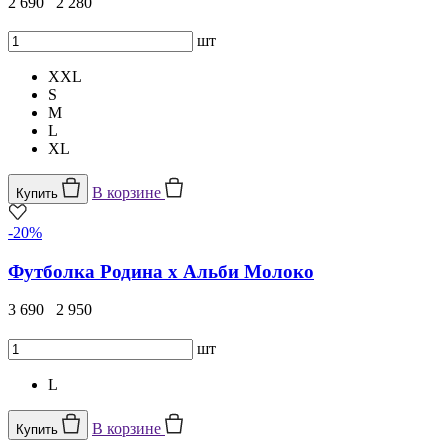
2 690
2 280
шт
XXL
S
M
L
XL
В корзине
Купить
-20%
Футболка Родина х Альби Молоко
3 690
2 950
шт
L
В корзине
Купить