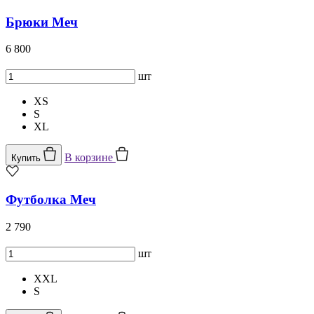
Брюки Меч
6 800
шт
XS
S
XL
В корзине
Купить
Футболка Меч
2 790
шт
XXL
S