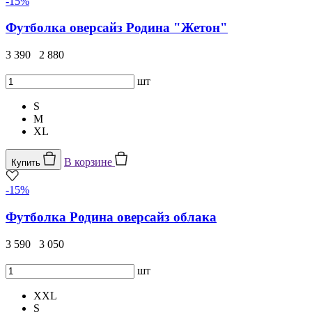
-15%
Футболка оверсайз Родина "Жетон"
3 390
2 880
шт
S
M
XL
В корзине
Купить
-15%
Футболка Родина оверсайз облака
3 590
3 050
шт
XXL
S