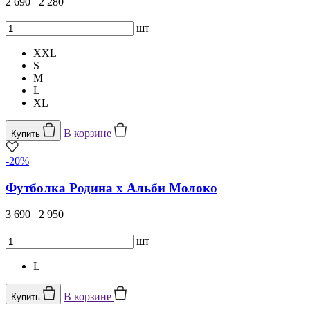
2 690
2 280
шт
XXL
S
M
L
XL
В корзине
Купить
-20%
Футболка Родина х Альби Молоко
3 690
2 950
шт
L
В корзине
Купить