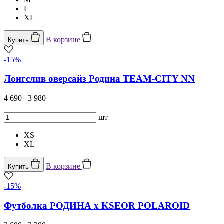
L
XL
В корзине
Купить
-15%
Лонгслив оверсайз Родина TEAM-CITY NN
4 690
3 980
шт
XS
XL
В корзине
Купить
-15%
Футболка РОДИНА x KSEOR POLAROID