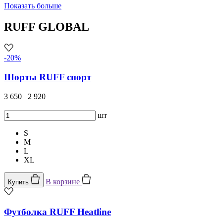
Показать больше
RUFF GLOBAL
-20%
Шорты RUFF спорт
3 650
2 920
шт
S
M
L
XL
В корзине
Купить
Футболка RUFF Heatline