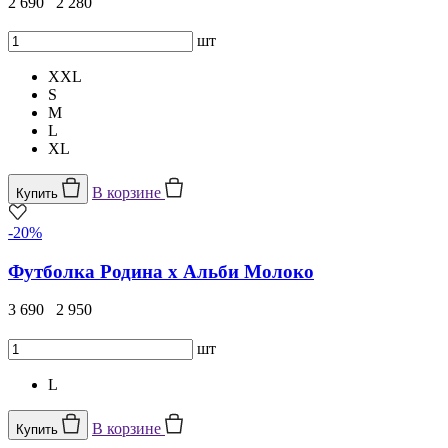
2 690
2 280
шт
XXL
S
M
L
XL
В корзине
Купить
-20%
Футболка Родина х Альби Молоко
3 690
2 950
шт
L
В корзине
Купить