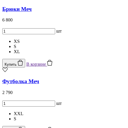
Брюки Меч
6 800
шт
XS
S
XL
В корзине
Купить
Футболка Меч
2 790
шт
XXL
S