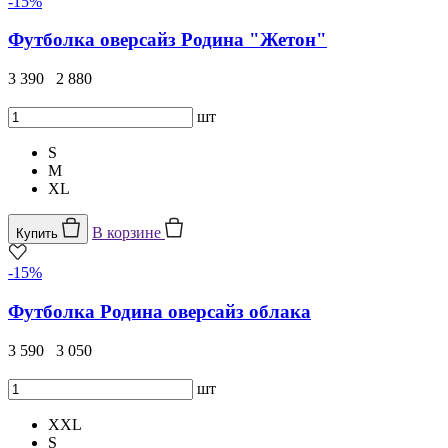
-15%
Футболка оверсайз Родина "Жетон"
3 390
2 880
шт
S
M
XL
В корзине
Купить
-15%
Футболка Родина оверсайз облака
3 590
3 050
шт
XXL
S