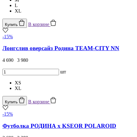
L
XL
В корзине
Купить
-15%
Лонгслив оверсайз Родина TEAM-CITY NN
4 690
3 980
шт
XS
XL
В корзине
Купить
-15%
Футболка РОДИНА x KSEOR POLAROID