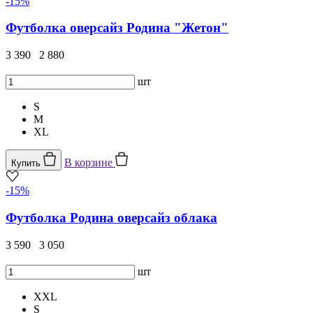
-15%
Футболка оверсайз Родина "Жетон"
3 390
2 880
шт
S
M
XL
В корзине
Купить
-15%
Футболка Родина оверсайз облака
3 590
3 050
шт
XXL
S