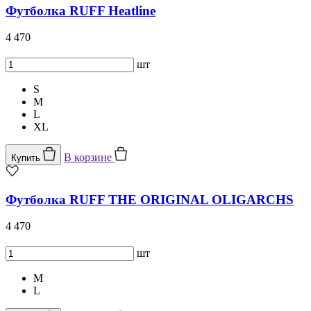
Футболка RUFF Heatline
4 470
шт
S
M
L
XL
В корзине
Купить
Футболка RUFF THE ORIGINAL OLIGARCHS
4 470
шт
M
L