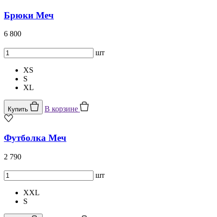
Брюки Меч
6 800
шт
XS
S
XL
В корзине
Купить
Футболка Меч
2 790
шт
XXL
S