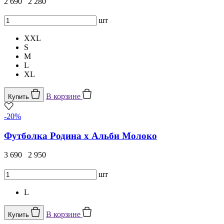
2 690
2 280
шт
XXL
S
M
L
XL
В корзине
Купить
-20%
Футболка Родина х Альби Молоко
3 690
2 950
шт
L
В корзине
Купить