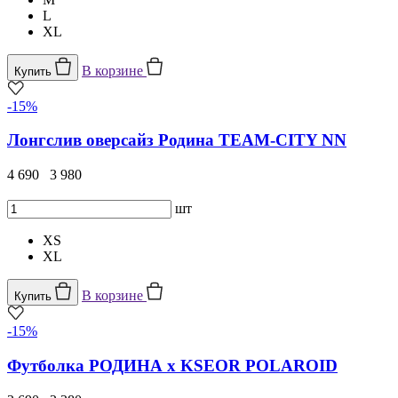
L
XL
В корзине
Купить
-15%
Лонгслив оверсайз Родина TEAM-CITY NN
4 690
3 980
шт
XS
XL
В корзине
Купить
-15%
Футболка РОДИНА x KSEOR POLAROID