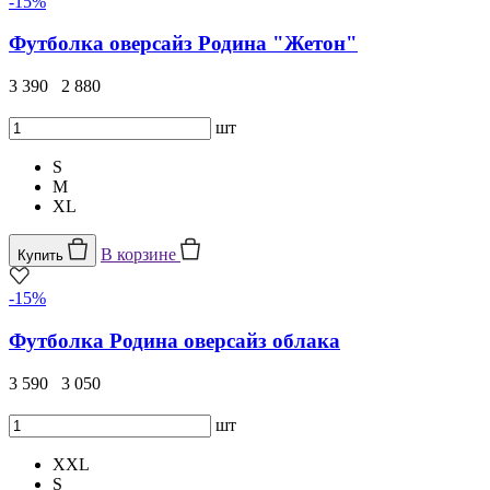
-15%
Футболка оверсайз Родина "Жетон"
3 390
2 880
шт
S
M
XL
В корзине
Купить
-15%
Футболка Родина оверсайз облака
3 590
3 050
шт
XXL
S