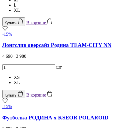
L
XL
В корзине
Купить
-15%
Лонгслив оверсайз Родина TEAM-CITY NN
4 690
3 980
шт
XS
XL
В корзине
Купить
-15%
Футболка РОДИНА x KSEOR POLAROID