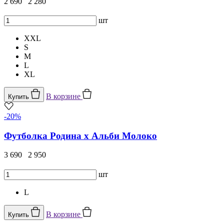
2 690
2 280
шт
XXL
S
M
L
XL
В корзине
Купить
-20%
Футболка Родина х Альби Молоко
3 690
2 950
шт
L
В корзине
Купить