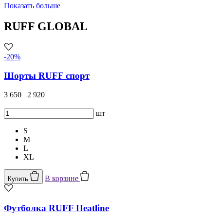
Показать больше
RUFF GLOBAL
-20%
Шорты RUFF спорт
3 650
2 920
шт
S
M
L
XL
В корзине
Купить
Футболка RUFF Heatline