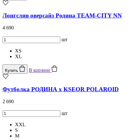
Лонгслив оверсайз Родина TEAM-CITY NN
4 690
шт
XS
XL
В корзине
Купить
Футболка РОДИНА x KSEOR POLAROID
2 690
шт
XXL
S
M