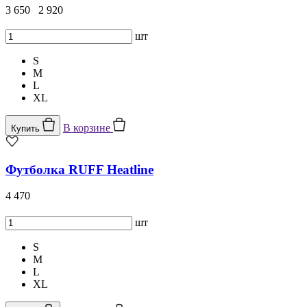
3 650
2 920
шт
S
M
L
XL
В корзине
Купить
Футболка RUFF Heatline
4 470
шт
S
M
L
XL