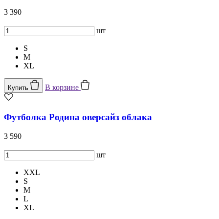
3 390
шт
S
M
XL
В корзине
Купить
Футболка Родина оверсайз облака
3 590
шт
XXL
S
M
L
XL