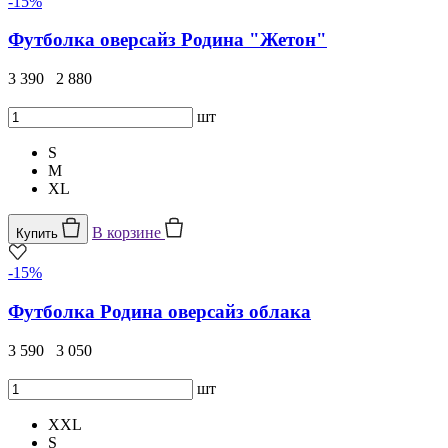
-15%
Футболка оверсайз Родина "Жетон"
3 390
2 880
шт
S
M
XL
В корзине
Купить
-15%
Футболка Родина оверсайз облака
3 590
3 050
шт
XXL
S