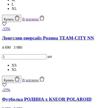
L
XL
В корзине
Купить
-15%
Лонгслив оверсайз Родина TEAM-CITY NN
4 690
3 980
шт
XS
XL
В корзине
Купить
-15%
Футболка РОДИНА x KSEOR POLAROID