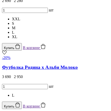
2 690
2 280
шт
XXL
S
M
L
XL
В корзине
Купить
-20%
Футболка Родина х Альби Молоко
3 690
2 950
шт
L
В корзине
Купить