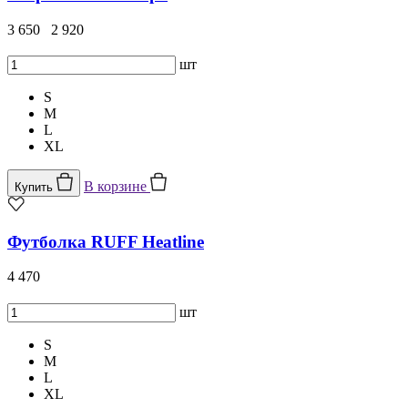
3 650
2 920
шт
S
M
L
XL
В корзине
Купить
Футболка RUFF Heatline
4 470
шт
S
M
L
XL