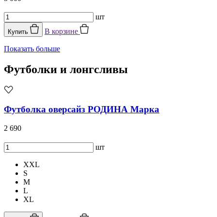
шт
В корзине
Купить
Показать больше
Футболки и лонгсливы
Футболка оверсайз РОДИНА Марка
2 690
шт
XXL
S
M
L
XL