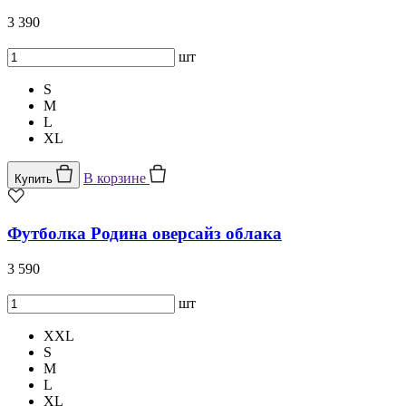
3 390
шт
S
M
L
XL
В корзине
Купить
Футболка Родина оверсайз облака
3 590
шт
XXL
S
M
L
XL