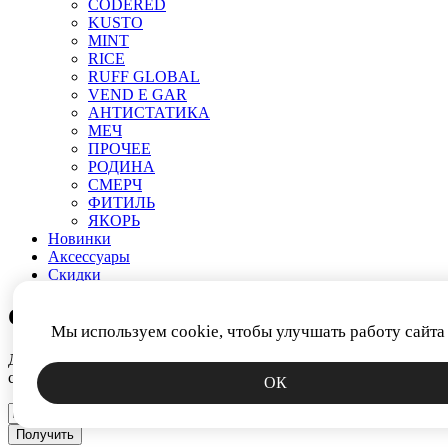
CODERED
KUSTO
MINT
RICE
RUFF GLOBAL
VEND E GAR
АНТИСТАТИКА
МЕЧ
ПРОЧЕЕ
РОДИНА
СМЕРЧ
ФИТИЛЬ
ЯКОРЬ
Новинки
Аксессуары
Скидки
СКИДКА 15%
Мы используем cookie, чтобы улучшать работу сайта
Дарим промокод за подписку на новости. Узнавайте первым о
скидках, коллекциях и спецпредложениях.
ОК
Получить