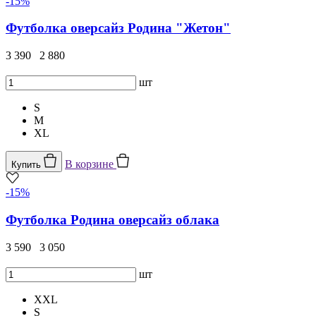
-15%
Футболка оверсайз Родина "Жетон"
3 390
2 880
шт
S
M
XL
В корзине
Купить
-15%
Футболка Родина оверсайз облака
3 590
3 050
шт
XXL
S