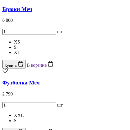
Брюки Меч
6 800
шт
XS
S
XL
В корзине
Купить
Футболка Меч
2 790
шт
XXL
S