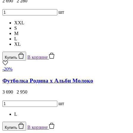
2 690
2 280
шт
XXL
S
M
L
XL
В корзине
Купить
-20%
Футболка Родина х Альби Молоко
3 690
2 950
шт
L
В корзине
Купить