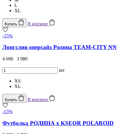
L
XL
В корзине
Купить
-15%
Лонгслив оверсайз Родина TEAM-CITY NN
4 690
3 980
шт
XS
XL
В корзине
Купить
-15%
Футболка РОДИНА x KSEOR POLAROID