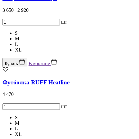
3 650
2 920
шт
S
M
L
XL
В корзине
Купить
Футболка RUFF Heatline
4 470
шт
S
M
L
XL