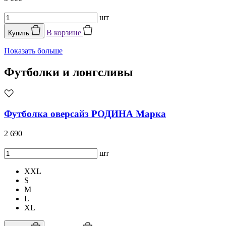
шт
В корзине
Купить
Показать больше
Футболки и лонгсливы
Футболка оверсайз РОДИНА Марка
2 690
шт
XXL
S
M
L
XL