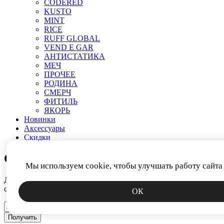
CODERED
KUSTO
MINT
RICE
RUFF GLOBAL
VEND E GAR
АНТИСТАТИКА
МЕЧ
ПРОЧЕЕ
РОДИНА
СМЕРЧ
ФИТИЛЬ
ЯКОРЬ
Новинки
Аксессуары
Скидки
СКИДКА 15%
Мы используем cookie, чтобы улучшать работу сайта
Дарим промокод за подписку на новости. Узнавайте первым о
скидках, коллекциях и спецпредложениях.
ОК
Получить