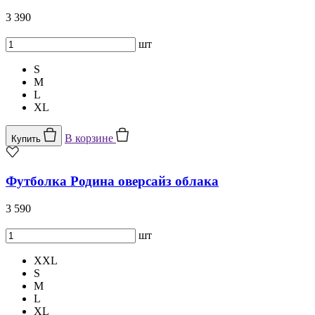
3 390
шт
S
M
L
XL
В корзине
Купить
Футболка Родина оверсайз облака
3 590
шт
XXL
S
M
L
XL