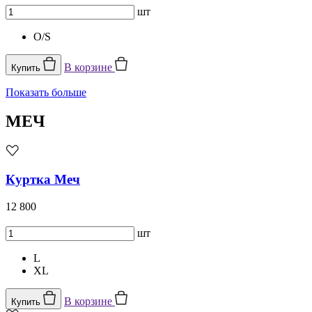
шт
O/S
В корзине
Купить
Показать больше
МЕЧ
Куртка Меч
12 800
шт
L
XL
В корзине
Купить