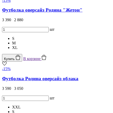
-15%
Футболка оверсайз Родина "Жетон"
3 390
2 880
шт
S
M
XL
В корзине
Купить
-15%
Футболка Родина оверсайз облака
3 590
3 050
шт
XXL
S