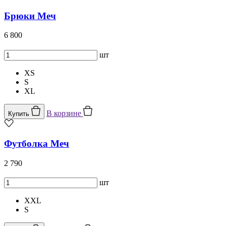
Брюки Меч
6 800
шт
XS
S
XL
В корзине
Купить
Футболка Меч
2 790
шт
XXL
S