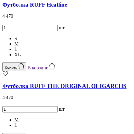
Футболка RUFF Heatline
4 470
шт
S
M
L
XL
В корзине
Купить
Футболка RUFF THE ORIGINAL OLIGARCHS
4 470
шт
M
L