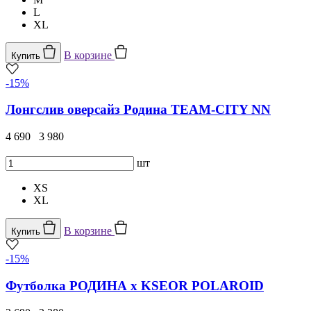
L
XL
В корзине
Купить
-15%
Лонгслив оверсайз Родина TEAM-CITY NN
4 690
3 980
шт
XS
XL
В корзине
Купить
-15%
Футболка РОДИНА x KSEOR POLAROID