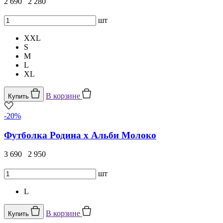
2 690
2 280
шт
XXL
S
M
L
XL
В корзине
Купить
-20%
Футболка Родина х Альби Молоко
3 690
2 950
шт
L
В корзине
Купить